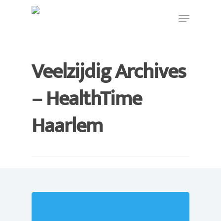
Veelzijdig Archives
Hit enter to search or ESC to close
– HealthTime
Haarlem