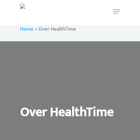
Home
»
Over HealthTime
Hit enter to search or ESC to close
Over HealthTime