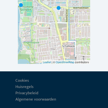
Leaflet
| ©
OpenStreetMap
contributors
Cookies
Huisregels
Privacybeleid
Algemene voorwaarden