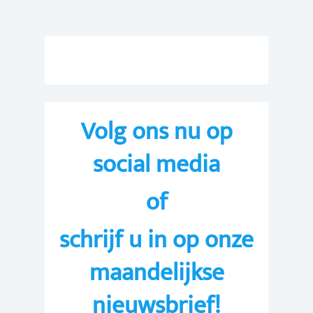
Volg ons nu op
social media
of
Menu
Over HealthTime
Aanbod
schrijf u in op onze
Veelgestelde vragen
Fitness
Abonnementen
maandelijkse
Openingstijden
Groepslessen
@home workouts
nieuwsbrief!
Contact
Personal Training
Ledenportaal