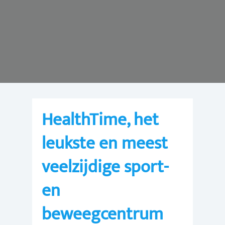
HealthTime, het
leukste en meest
veelzijdige sport-
en
beweegcentrum