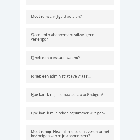
Menu
Over HealthTime
Aanbod
Moet ik inschrijfgeld betalen?
Veelgestelde vragen
Fitness
Abonnementen
Openingstijden
Groepslessen
Wordt mijn abonnement stilzwijgend
@home workouts
verlengd?
Contact
Personal Training
Ledenportaal
Bedrijfsfitness
Ik heb een blessure, wat nu?
Sportmassage
Nieuwsbrief
SportSupport
Fysiotherapie
Ik heb een administratieve vraag...
Blog
Stage
Hoe kan ik mijn lidmaatschap beëindigen?
Hoe kan ik mijn rekeningnummer wijzigen?
Moet ik mijn HealthTime pas inleveren bij het
beëindigen van mijn abonnement?