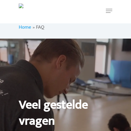
Home
»
FAQ
Hit enter to search or ESC to close
Veel gestelde
vragen