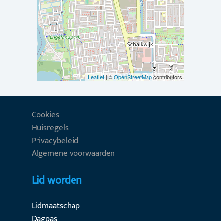
Leaflet
| ©
OpenStreetMap
contributors
Cookies
Huisregels
Privacybeleid
Algemene voorwaarden
Lid worden
Lidmaatschap
Dagpas