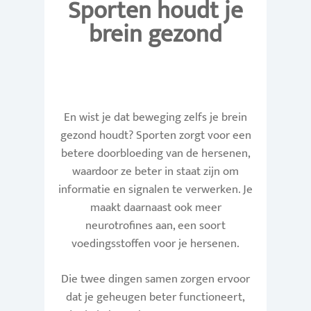
Sporten houdt je
brein gezond
Menu
En wist je dat beweging zelfs je brein
gezond houdt? Sporten zorgt voor een
Over HealthTime
Aanbod
betere doorbloeding van de hersenen,
Veelgestelde vragen
Fitness
waardoor ze beter in staat zijn om
Abonnementen
informatie en signalen te verwerken. Je
Openingstijden
Groepslessen
@home workouts
maakt daarnaast ook meer
Contact
Personal Training
neurotrofines aan, een soort
Ledenportaal
Bedrijfsfitness
voedingsstoffen voor je hersenen.
Sportmassage
Nieuwsbrief
SportSupport
Fysiotherapie
Die twee dingen samen zorgen ervoor
Blog
Stage
dat je geheugen beter functioneert,