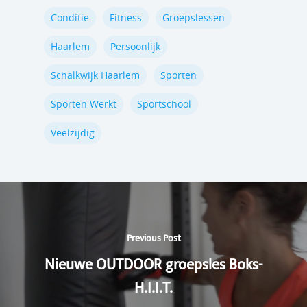
Conditie
Fitness
Groepslessen
Haarlem
Persoonlijk
Schalkwijk Haarlem
Sporten
Sporten Werkt
Sportschool
Veelzijdig
Previous Post
Nieuwe OUTDOOR groepsles Boks-
H.I.I.T.